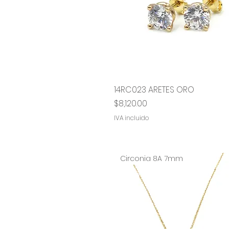
14RC023 ARETES ORO
Vista rápida
Precio
$8,120.00
IVA incluido
Circonia 8A 7mm