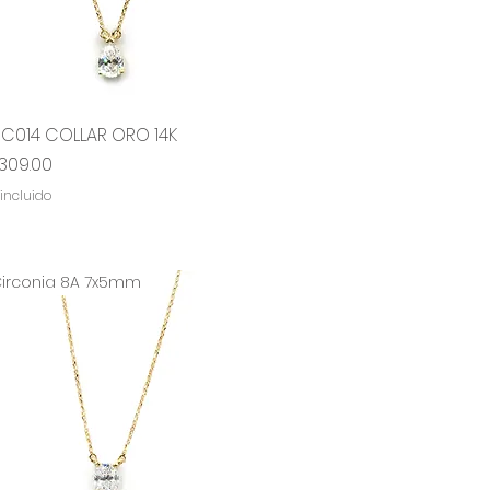
RC014 COLLAR ORO 14K
Vista rápida
ecio
,309.00
 incluido
irconia 8A 7x5mm