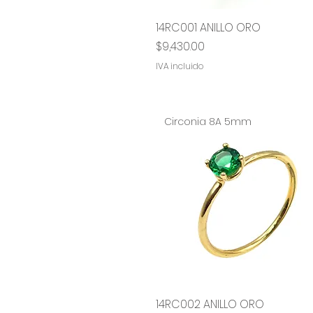
14RC001 ANILLO ORO
Vista rápida
Precio
$9,430.00
IVA incluido
Circonia 8A 5mm
14RC002 ANILLO ORO
Vista rápida