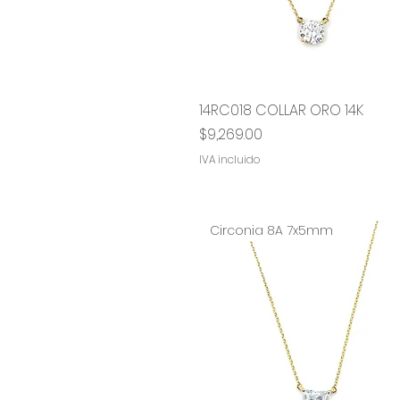
14RC018 COLLAR ORO 14K
Vista rápida
Precio
$9,269.00
IVA incluido
Circonia 8A 7x5mm