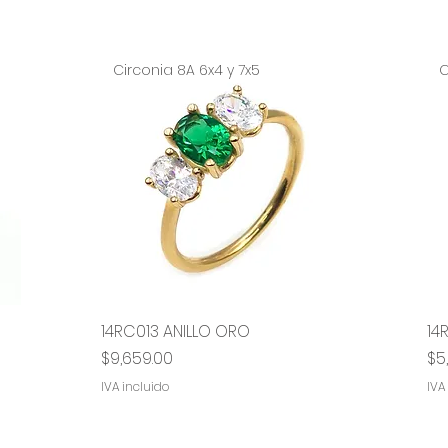
Circonia 8A 6x4 y 7x5
C
14RC013 ANILLO ORO
Vista rápida
14
Precio
Pr
$9,659.00
$5
IVA incluido
IVA