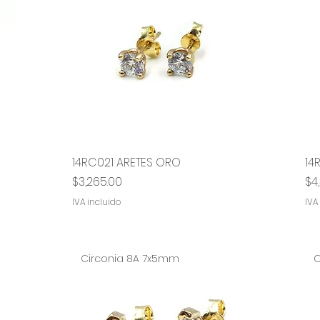
14RC021 ARETES ORO
Vista rápida
14
Precio
Pr
$3,265.00
$4
IVA incluido
IVA
Circonia 8A 7x5mm
C