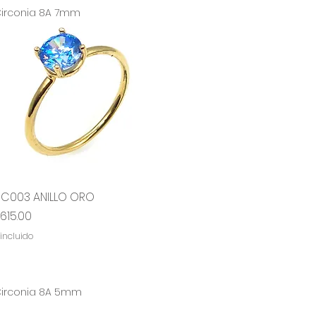
irconia 8A 7mm
RC003 ANILLO ORO
Vista rápida
ecio
,615.00
 incluido
irconia 8A 5mm