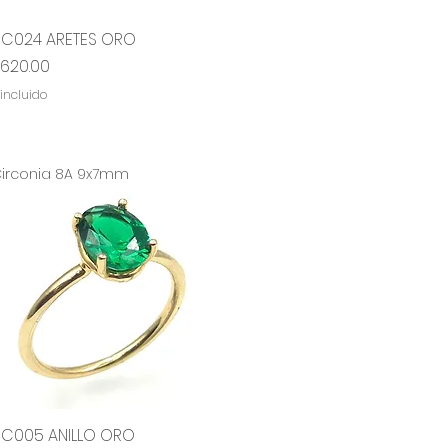
RC024 ARETES ORO
Vista rápida
ecio
,620.00
 incluido
irconia 8A 9x7mm
RC005 ANILLO ORO
Vista rápida