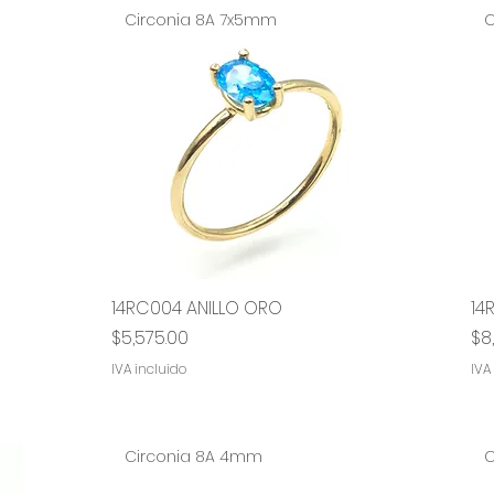
Circonia 8A 7x5mm
C
14RC004 ANILLO ORO
Vista rápida
14
Precio
Pr
$5,575.00
$8
IVA incluido
IVA
Circonia 8A 4mm
C