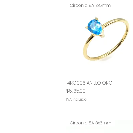
Circonia 8A 7x5mm
14RC006 ANILLO ORO
Vista rápida
Precio
$6,135.00
IVA incluido
Circonia 8A 8x6mm