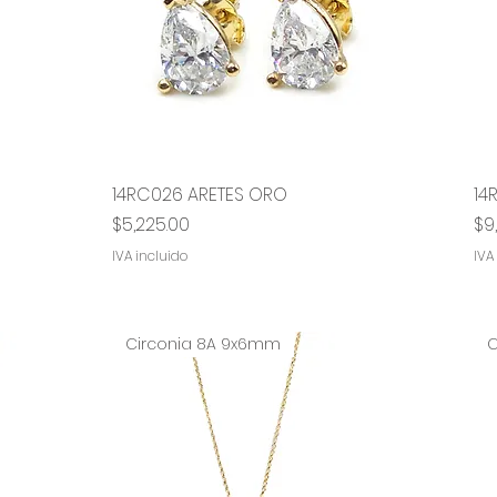
14RC026 ARETES ORO
Vista rápida
14
Precio
Pr
$5,225.00
$9
IVA incluido
IVA
Circonia 8A 9x6mm
C