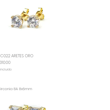
RC022 ARETES ORO
Vista rápida
ecio
,310.00
 incluido
irconia 8A 8x6mm