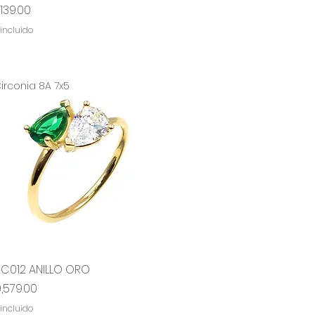
ecio
,139.00
 incluido
irconia 8A 7x5
RC012 ANILLO ORO
Vista rápida
ecio
0,579.00
 incluido