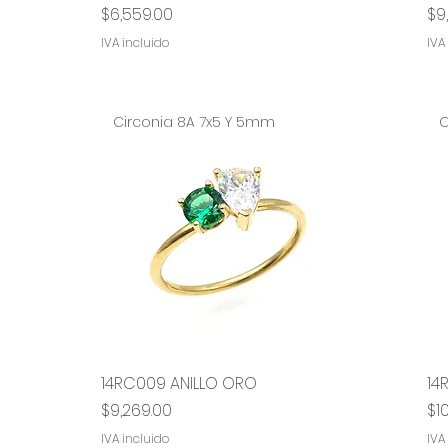
Precio
Pr
$6,559.00
$9
IVA incluido
IVA
Circonia 8A 7x5 Y 5mm
C
14RC009 ANILLO ORO
Vista rápida
14
Precio
Pr
$9,269.00
$1
IVA incluido
IVA