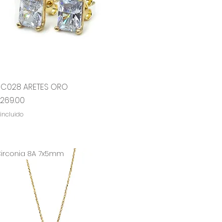
RC028 ARETES ORO
Vista rápida
ecio
,269.00
 incluido
irconia 8A 7x5mm