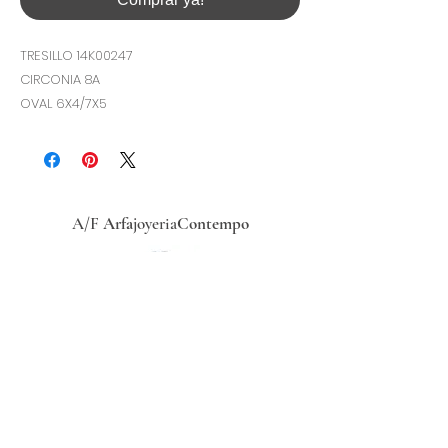
TRESILLO 14K00247
CIRCONIA 8A
OVAL 6X4/7X5
A/F
Arfa
joyeria
Contempo
Historia
Ubicacion
Precio del
dólar
hoy
Políticas
de
privacidad
Términos y condiciones