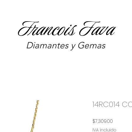
Francois Fava
Diamantes y Gemas
14RC014 CO
Precio
$7,309.00
IVA incluido