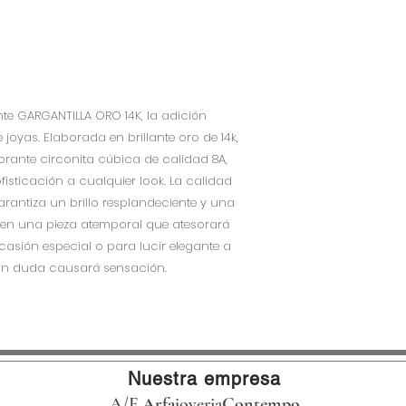
e GARGANTILLA ORO 14K, la adición
joyas. Elaborada en brillante oro de 14k,
brante circonita cúbica de calidad 8A,
fisticación a cualquier look. La calidad
arantiza un brillo resplandeciente y una
a en una pieza atemporal que atesorará
asión especial o para lucir elegante a
a sin duda causará sensación.
Nuestra empresa
A/F
Arfa
joyeria
Contempo