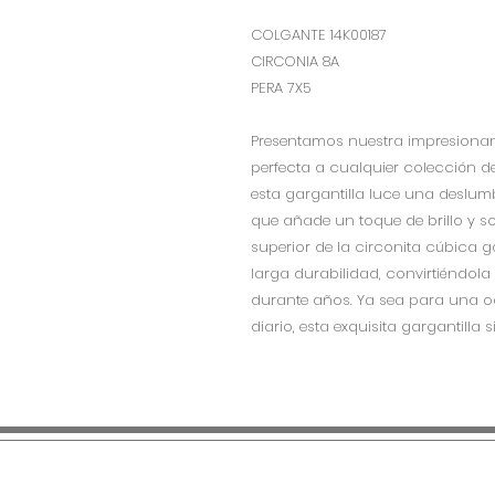
COLGANTE 14K00187
CIRCONIA 8A
PERA 7X5
Presentamos nuestra impresionant
perfecta a cualquier colección de 
esta gargantilla luce una deslum
que añade un toque de brillo y so
superior de la circonita cúbica g
larga durabilidad, convirtiéndol
durante años. Ya sea para una oc
diario, esta exquisita gargantill