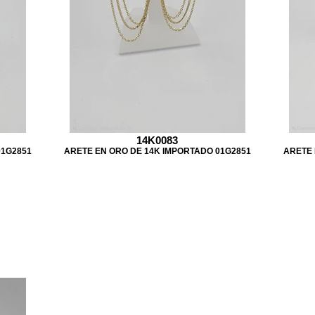
14K0083
01G2851
ARETE EN ORO DE 14K IMPORTADO 01G2851
ARETE 