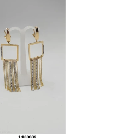
14K0089