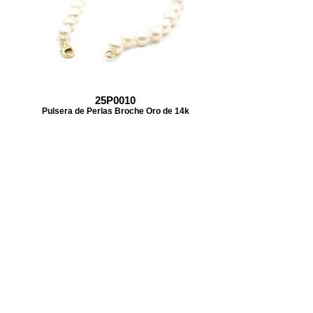
25P0010
Pulsera de Perlas Broche Oro de 14k
Home
A/F
Arfa
joyeria
Contempo
Historia
Ubicacion