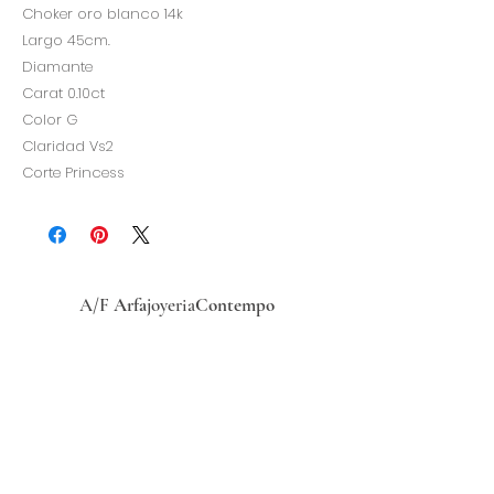
Choker oro blanco 14k
Largo 45cm.
Diamante
Carat 0.10ct
Color G
Claridad Vs2
Corte Princess
A/F
Arfa
joyeria
Contempo
Historia
Ubicacion