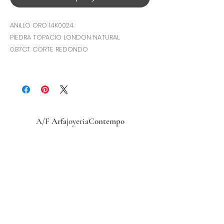
ANILLO ORO 14K0024
PIEDRA TOPACIO LONDON NATURAL
0.87CT CORTE REDONDO
A/F
Arfa
joyeria
Contempo
Historia
Ubicacion
Precio del
dólar
hoy
Políticas
de
privacidad
Términos y condiciones