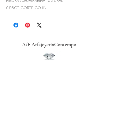
PIEDRA AGUAMARINA NATURAL
0.86CT CORTE COJIN
A/F
Arfa
joyeria
Contempo
Historia
Ubicacion
Precio del
dólar
hoy
Políticas
de
privacidad
Términos y condiciones
Recibe ofertas exclusivas
Redes sociales
Regístrate