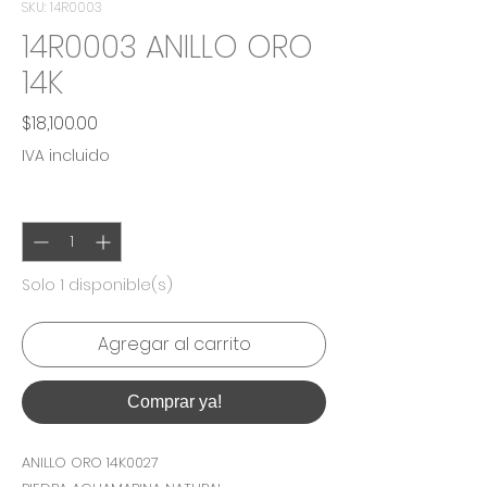
SKU: 14R0003
14R0003 ANILLO ORO
14K
Precio
$18,100.00
IVA incluido
Cantidad
*
Solo 1 disponible(s)
Agregar al carrito
Comprar ya!
ANILLO ORO 14K0027