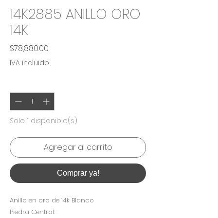
14K2885 ANILLO ORO
14K
Precio
$78,880.00
IVA incluido
Cantidad
*
Solo 1 disponible(s)
Agregar al carrito
Comprar ya!
Anillo en oro de 14k Blanco
Piedra Central: