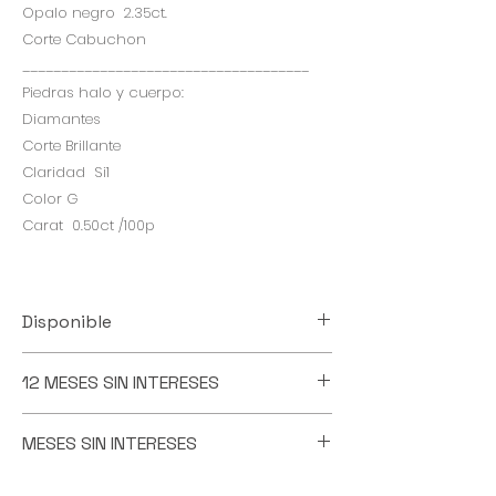
Opalo negro 2.35ct.
Corte Cabuchon
_____________________________________
Piedras halo y cuerpo:
Diamantes
Corte Brillante
Claridad Si1
Color G
Carat 0.50ct /100p
Disponible
Esta pieza la tenemos diasponible
12 MESES SIN INTERESES
para entrega inmediata
PAGA ESTA PIEZA EN 12 PAGOS IGUALES
MESES SIN INTERESES
SIN INTERESES
VALIDO CON TARJETAS DE CREDITO
PAGA A MESES SIN INTERESES
PARTICIPANTES