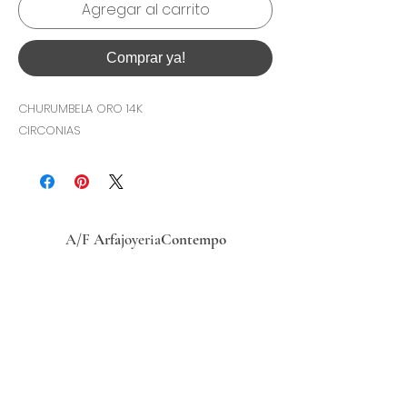
Agregar al carrito
Comprar ya!
CHURUMBELA ORO 14K
CIRCONIAS
A/F
Arfa
joyeria
Contempo
Historia
Ubicacion
Precio del
dólar
hoy